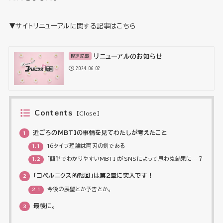
▼サイトリニューアルに関する記事はこちら
リニューアルのお知らせ
関連記事
2024.06.02
Contents
[
Close
]
近ごろのMBTIの事情を見てわたしが考えたこと
1
16タイプ理論は両刃の剣である
1.1
「簡単でわかりやすいMBTI」がSNSによって思わぬ結果に…？
1.2
「コペルニクス的転回」は第2章に突入です！
2
今後の展望とか予告とか。
2.1
最後に。
3