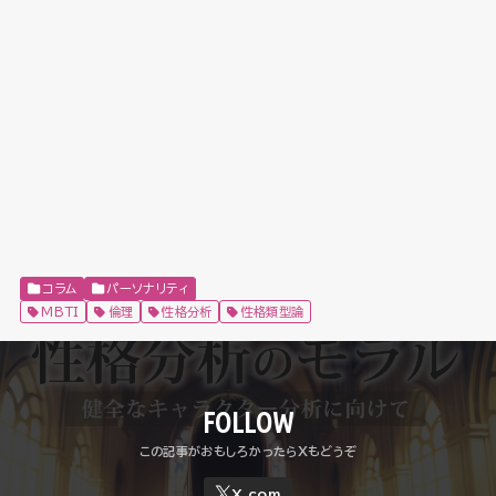
コラム
パーソナリティ
MBTI
倫理
性格分析
性格類型論
FOLLOW