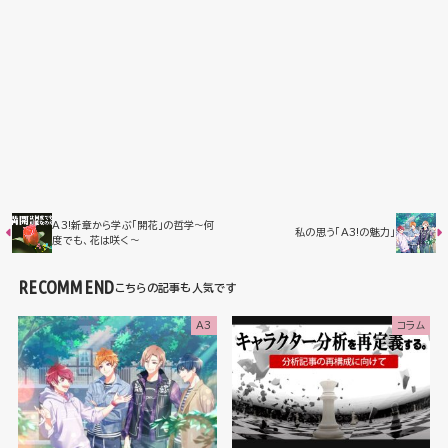
A3!新章から学ぶ「開花」の哲学～何
私の思う「A3!の魅力」
度でも、花は咲く～
RECOMMEND
A3
コラム