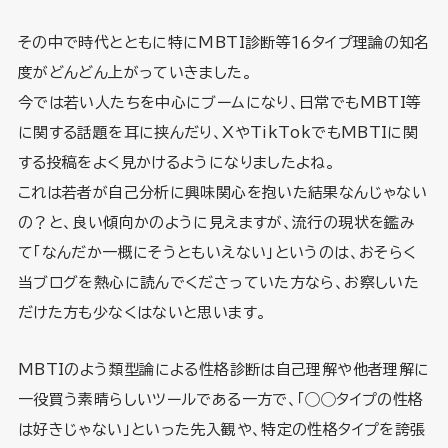
その中で時代とともに特にMBTI診断等１６タイプ理論の知名
度がどんどん上がっていきました。
今では若い人たちを中心にブームになり、日常でもMBTI等
に関する話題を耳に挟んだり、XやTikTokでもMBTIに関
する投稿をよく見かけるようになりましたよね。
これは若者が自己分析に興味関心を抱いた結果なんじゃない
の？と、良い傾向かのように見えますが、流行の現状を鑑み
て「なんだか一概にそうともいえない」というのは、おそらく
当ブログを熱心に読んでくださっていた方なら、お察しいた
だけた方も少なくはないと思います。
MBTIのよう類型論による性格診断は自己理解や他者理解に
一役買う素晴らしいツールである一方で、「◯◯タイプの性格
は好きじゃない」といった先入観や、特定の性格タイプを誇張